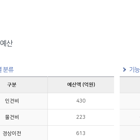
예산
 분류
기능
구분
예산액 (억원)
구분별 예산액(억원)정보를 제공
인건비
430
물건비
223
경상이전
613