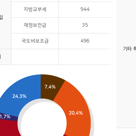
지방교부세
944
입
재정보전금
35
국도비보조금
496
기타 
채