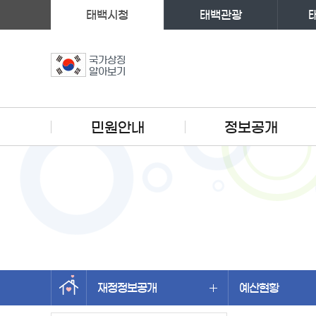
태백시청
태백관광
국가상징
알아보기
주메뉴
민원안내
정보공개
재정정보공개
예산현황
왼쪽메뉴