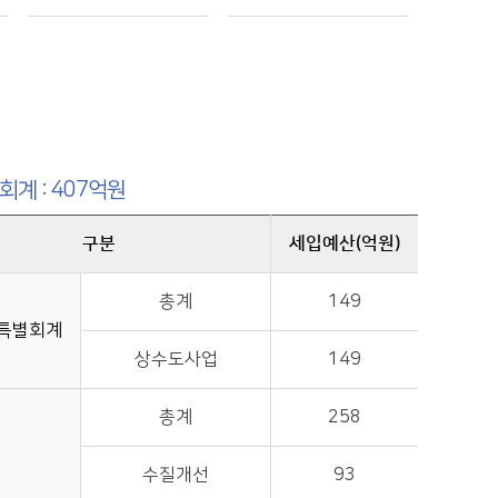
회계 : 407억원
구분
세입예산(억원)
총계
149
특별회계
상수도사업
149
총계
258
수질개선
93