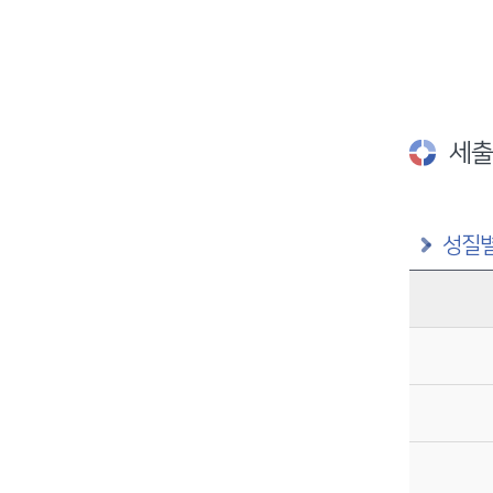
세출
성질별
구분별 예산액(억원)정보를 제공