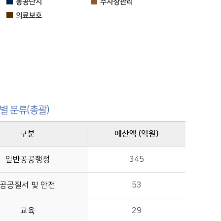
별 분류(총괄)
구분
예산액 (억원)
일반공공행정
345
공공질서 및 안전
53
교육
29