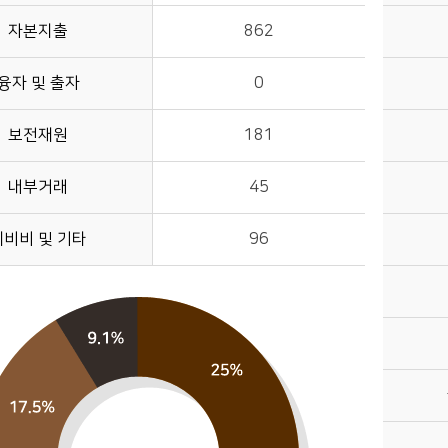
자본지출
862
융자 및 출자
0
보전재원
181
내부거래
45
예비비 및 기타
96