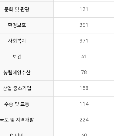
문화 및 관광
121
환경보호
391
사회복지
371
보건
41
농림해양수산
78
산업 중소기업
158
수송 및 교통
114
국토 및 지역개발
224
예비비
40