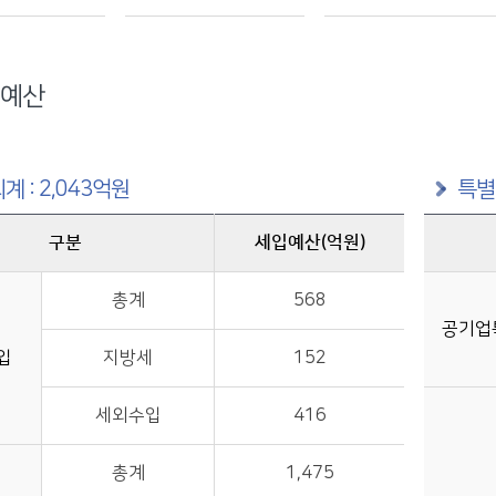
예산
계 : 2,043억원
특별
구분
세입예산(억원)
구분별 세입예산(억원) 정보제공
총계
568
공기업
입
지방세
152
세외수입
416
총계
1,475