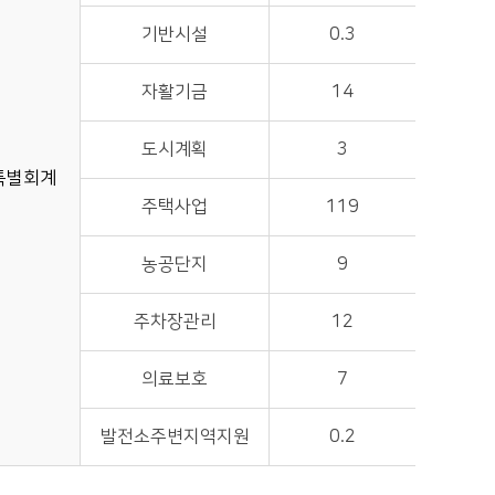
기반시설
0.3
자활기금
14
도시계획
3
특별회계
주택사업
119
농공단지
9
주차장관리
12
의료보호
7
발전소주변지역지원
0.2