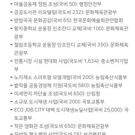
마을공동체 정원 조성(국비 50): 행정안전부
공공도서관 리모델링(국도비 232): 문화체육관광부
방방곡곡 문화공감(국비 65): 한국문화예술회관연합회
황지중학교 운동장 인조잔디 교체(국비 100): 문화체육관
광부
철암초등학교 운동장 인조잔디 교체(국비 350): 문화체육
관광부
전통시장 시설 현대화 사업(국도비 1,634): 중소벤처기업
부
노지채소 스마트팜 모델개발(국비 200): 농림축산식품부
밭작물 공동경영체 지원(국도비 580): 농림축산식품부
미세먼지 차단숲 조성(국도비 650): 산림청
소규모 도시재생 사업(국비 200): 국토교통부
ECO JOB CITY 태백 도시재생뉴딜사업(국비 25,000): 국
토교통부
작은 영화관 조성(국도비 650): 문화체육관광부
모바일 헬스케어 사업(국도비 16): 보건복지부