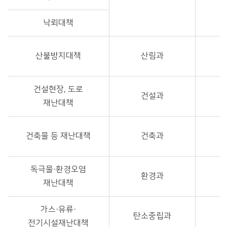
낙뢰대책
산불방지대책
산림과
건설현장, 도로
건설과
재난대책
건축물 등 재난대책
건축과
독극물·환경오염
환경과
재난대책
가스·유류·
탄소중립과
전기시설재난대책