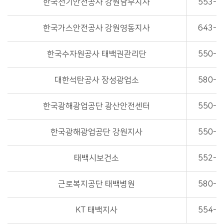
한국전기안전공사 강원남부지사
553-1
한국가스안전공사 강원영동지사
643-0
한국수자원공사 태백권관리단
550-1
대한석탄공사 장성광업소
580-2
한국광해광업공단 광산안전센터
550-6
한국광해광업공단 강원지사
550-9
태백시보건소
552-4
근로복지공단 태백병원
580-3
KT 태백지사
554-1