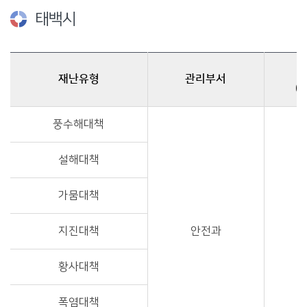
태백시
재난유형
관리부서
(
태백시 재난관리 책임기관에 관한 자료이며, 재난유형, 관리부서, 담당관(수습주무과장), 실무반(수습주무담당), 전화(fax)를 제공합니다.
풍수해대책
설해대책
가뭄대책
지진대책
안전과
황사대책
폭염대책