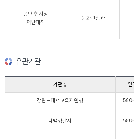
공연·행사장
문화관광과
재난대책
유관기관
기관명
연락
유관기관에 관한 자료이며, 기관명, 연락처, 협조 및 지원사항을 제공합니다.
강원도태백교육지원청
580-5
태백경찰서
580-4