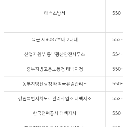
태백소방서
550-8
육군 제8087부대 2대대
553-0
산업자원부 동부광산안전사무소
554-1
중부지방고용노동청 태백지청
550-8
동부지방산림청 태백국유림관리소
550-9
강원특별자치도로관리사업소 태백지소
552-2
한국전력공사 태백지사
550-4