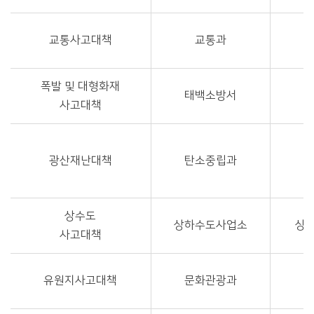
교통사고대책
교통과
폭발 및 대형화재
태백소방서
사고대책
광산재난대책
탄소중립과
상수도
상하수도사업소
상
사고대책
유원지사고대책
문화관광과