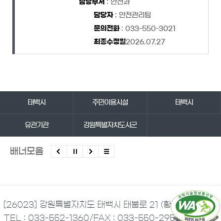
담당부서
: 안전과
담당자
: 안전관리팀
문의전화
: 033-550-3021
최종수정일
2026.07.27
바로가기 서비스
태백시
주민이용시설
태백시
유관기관
강원특별자치도시군
배너모음
[26023] 강원특별자치도 태백시 태붐로 21 (황지동)
TEL : 033-552-1360
/
FAX : 033-550-2951