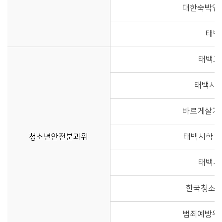
대한숙박업
태백
태백교
태백시
바르게살기
청소년안전분과위
태백시학교
태백시
한국청소년
범죄예방위