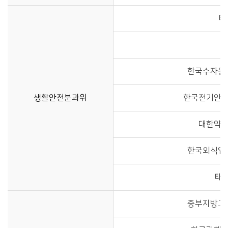
태
한국수자원
생활안전분과위
한국전기안전
대한약사
한국외식업
태
중부지방고