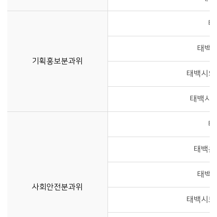
태
태백
기획홍보분과위
태백시의
태백시
태
태백운
태백
사회안전분과위
태백시모