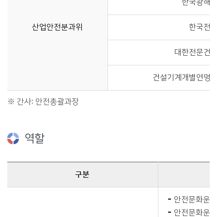
한국광해관
산업안전분과위
한국전력
대한전문건설
건설기계개별연명사
※ 간사: 안전총괄과장
역할
구분
역할에 관한 자료이며, 구분, 역할, 비고를 제공합니다.
안전문화운동 
안전문화운동