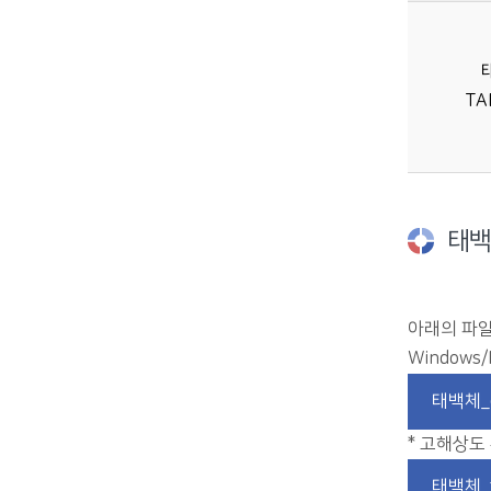
태백체에 대한 표-서체, 구성, 견본, 자수, 코드에 대한 정보 제공
TA
태백
아래의 파일
Windows/
태백체_o
* 고해상도
태백체_t