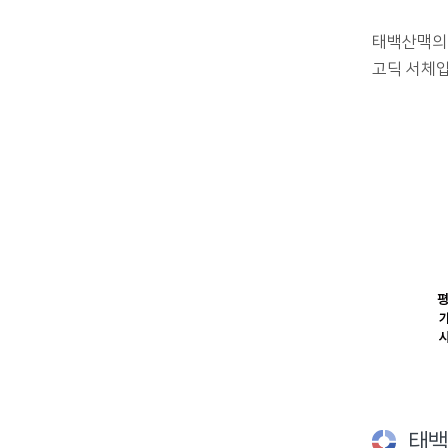
태백산맥의 
고딕 서체입
태백