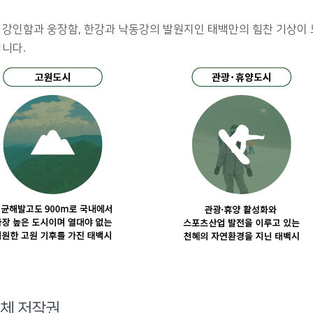
강인함과 웅장함, 한강과 낙동강의 발원지인 태백만의 힘찬 기상이
니다.
체 저작권