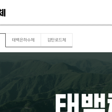
체
태백은하수체
감탄로드체