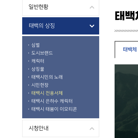
일반현황
태백
태백의 상징
심벌
태백체
도시브랜드
캐릭터
상징물
태백시민의 노래
시민헌장
태백시 전용서체
태백시 은하수 캐릭터
태백시 태붐이 이모티콘
시청안내