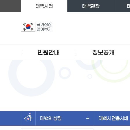
태백시청
태백관광
국가상징
알아보기
주메뉴
민원안내
정보공개
태백의 상징
태백시 전용서체
왼쪽메뉴