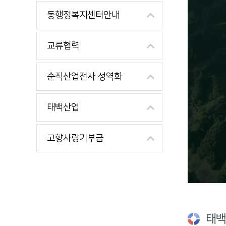
동행정복지센터안내
교류협력
순직산업전사 성역화
태백산업
고향사랑기부금
태백