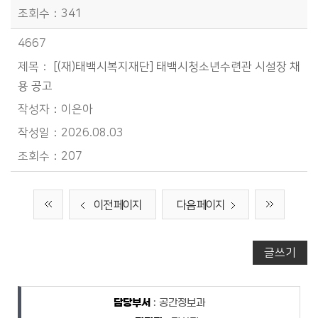
341
4667
[(재)태백시복지재단] 태백시청소년수련관 시설장 채
용 공고
이은아
2026.08.03
207
이전 페이지
다음 페이지
글쓰기
담당자 정보
담당자 정보
담당부서
: 공간정보과