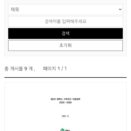
게시물 검색
검색 영역 선택
검색어를 입력해주세요
총 게시물
9
개
,
페이지
1
/ 1