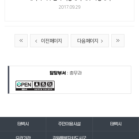
2017.09.29
이전 페이지
다음 페이지
담당자 정보
담당자 정보
담당부서
: 총무과
바로가기 서비스
태백시
주민이용시설
태백시
유관기관
강원특별자치도시군