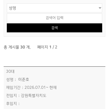
게시물 검색
검색 영역 선택
검색어 입력
총 게시물
30
개
,
페이지
1
/ 2
역대시장>역대부시장 목록 - 대수, 성명, 재임기간, 전임지, 후임지, 비고정보 제공
30대
이준호
2026.07.01~ 현재
강원특별자치도