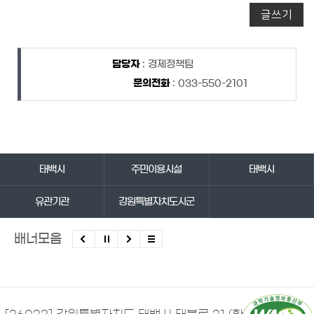
글쓰기
담당자 정보
담당자 정보
담당자
: 경제정책팀
문의전화
: 033-550-2101
바로가기 서비스
태백시
주민이용시설
태백시
유관기관
강원특별자치도시군
배너모음