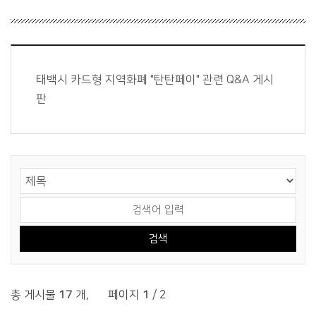
태백시 카드형 지역화폐 "탄탄페이" 관련 Q&A 게시
판
게시물 검색
검색 영역 선택
검색어 입력
총 게시물
17
개
,
페이지
1
/ 2