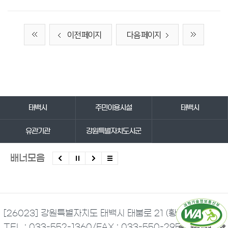
이전 페이지
다음 페이지
바로가기 서비스
태백시
주민이용시설
태백시
유관기관
강원특별자치도시군
배너모음
[26023] 강원특별자치도 태백시 태붐로 21 (황지동)
TEL : 033-552-1360
/
FAX : 033-550-2951