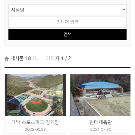
게시물 검색
검색 영역 선택
검색어 입력
총 게시물
18
개
,
페이지
1
/ 2
태백 스포츠파크 경기장
함태체육관
2022.05.23
2021.07.30