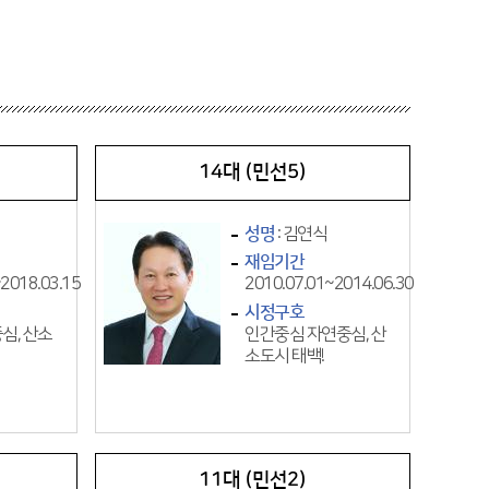
14대 (민선5)
성명
: 김연식
재임기간
2018.03.15
2010.07.01~2014.06.30
시정구호
심, 산소
인간중심 자연중심, 산
소도시 태백!
11대 (민선2)