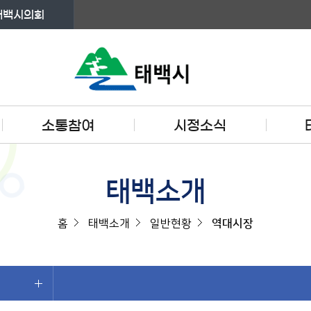
태백시의회
소통참여
시정소식
태백소개
홈
태백소개
일반현황
역대시장