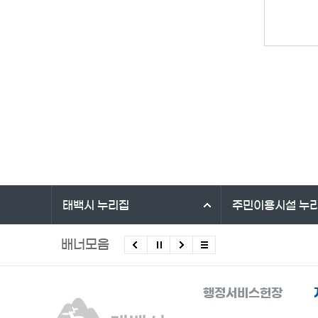
바로가기 서비스
태백시
누리집
주민이용시설
누
배너모음
행정서비스헌장