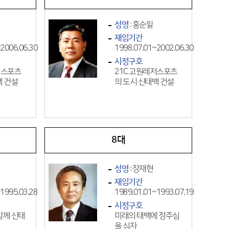
성명
: 홍순일
재임기간
2006.06.30
1998.07.01~2002.06.30
시정구호
저스포츠
21C 고원레저스포츠
백 건설
의 도시 신태백 건설
8대
성명
: 장재현
재임기간
1995.03.28
1989.01.01~1993.07.19
시정구호
함께 신태
미래의 태백에 정주심
을 심자