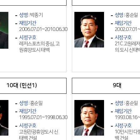
성명
: 박종기
성명
: 홍순일
재임기간
재임기간
2006.07.01~2010.06.30
2002.07.01~
시정구호
시정구호
레저스포츠의 중심, 고
21C 고원레
원휴양도시 태백
의 도시 신태
10대 (민선1)
9대
성명
: 홍순일
성명
: 홍순일
재임기간
재임기간
1995.07.01~1998.06.30
1993.08.16~
시정구호
시정구호
고원관광휴양도시 신
10만시민 다
태백 건설
백 건설