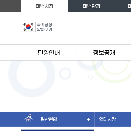
태백시청
태백관광
국가상징
알아보기
주메뉴
민원안내
정보공개
일반현황
역대시장
왼쪽메뉴