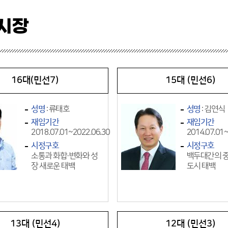
시장
16대(민선7)
15대 (민선6)
성명
: 류태호
성명
: 김연식
재임기간
재임기간
2018.07.01~2022.06.30
2014.07.01~
시정구호
시정구호
소통과 화합·변화와 성
백두대간의 중
장 새로운 태백
도시 태백
13대 (민선4)
12대 (민선3)