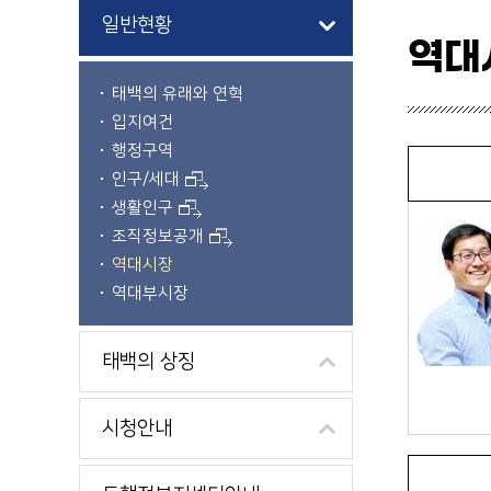
일반현황
역대
태백의 유래와 연혁
입지여건
행정구역
인구/세대
생활인구
조직정보공개
역대시장
역대부시장
태백의 상징
시청안내