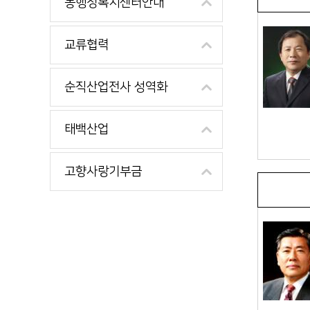
동행정복지센터안내
교류협력
순직산업전사 성역화
태백산업
고향사랑기부금