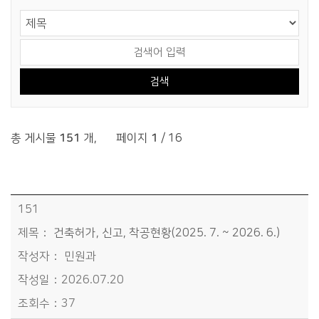
게시물 검색
검색 영역 선택
검색어 입력
총 게시물
151
개
,
페이지
1
/ 16
분야별정보>교통/주택>건축허가 및 분양정보 목록 - 번호, 제목, 작성자, 작성일, 조회수정보 제공
151
건축허가, 신고, 착공현황(2025. 7. ~ 2026. 6.)
민원과
2026.07.20
37